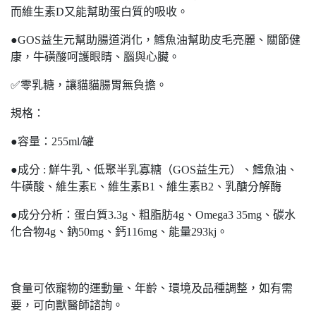
而維生素D又能幫助蛋白質的吸收。
●GOS益生元幫助腸道消化，鱈魚油幫助皮毛亮麗、關節健
康，牛磺酸呵護眼睛、腦與心臟。
✅零乳糖，讓貓貓腸胃無負擔。
規格：
●容量：255ml/罐
●成分 : 鮮牛乳、低聚半乳寡糖（GOS益生元）、鱈魚油、
牛磺酸、維生素E、維生素B1、維生素B2、乳醣分解酶
●成分分析：蛋白質3.3g、粗脂肪4g、Omega3 35mg、碳水
化合物4g、鈉50mg、鈣116mg、能量293kj。
食量可依寵物的運動量、年齡、環境及品種調整，如有需
要，可向獸醫師諮詢。