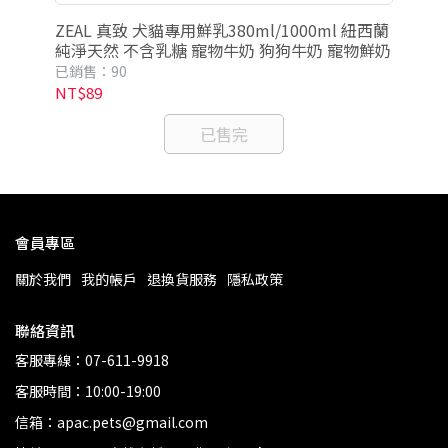
幼犬
ZEAL 真致 犬貓專用鮮乳380ml/1000ml 紐西蘭
Z
純淨天然 不含乳糖 寵物牛奶 狗狗牛奶 寵物鮮奶
糖)380ml 
狗
已銷售：90
已銷
NT$89
NT
已售完
會員專區
關於我們
我的帳戶
退換貨服務
隱私政策
聯絡資訊
客服專線：07-611-9918
客服時間：10:00-19:00
信箱：apac.pets@gmail.com