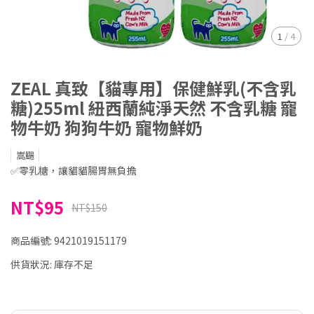
1
/
4
ZEAL 真致【貓專用】保健鮮乳(不含乳
糖)255ml 紐西蘭純淨天然 不含乳糖 寵
物牛奶 狗狗牛奶 寵物鮮奶
嵩颺
✅零乳糖，讓貓貓腸胃無負擔
NT$95
NT$150
商品編號:
9421019151179
供貨狀況:
庫存不足