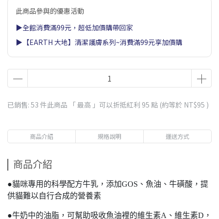
此商品參與的優惠活動
▶全館消費滿99元，超低加價購帶回家
▶【EARTH 大地】清潔護膚系列~消費滿99元享加價購
已銷售: 53 件
此商品 「 最高 」可以折抵紅利
95
點 (約等於
NT$95
)
商品介紹
規格說明
運送方式
商品介紹
●貓咪專用的科學配方牛乳，添加GOS、魚油、牛磺酸，提
供貓難以自行合成的營養素
●牛奶中的油脂，可幫助吸收魚油裡的維生素A、維生素D，