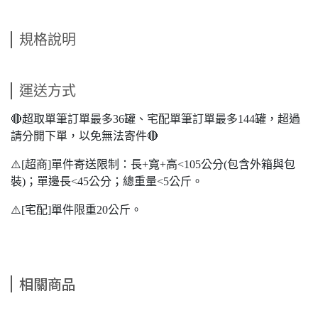
規格說明
運送方式
🔴超取單筆訂單最多36罐、宅配單筆訂單最多144罐，超過
請分開下單，以免無法寄件🔴
⚠️[超商]單件寄送限制：長+寬+高<105公分(包含外箱與包
裝)；單邊長<45公分；總重量<5公斤。
⚠️[宅配]單件限重20公斤。
相關商品