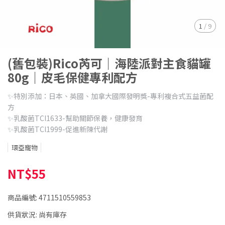
1
/
9
(舊包裝)Rico芮可｜海陸派對主食貓罐
80g｜皮毛保健專利配方
✨特別添加：日本、英國、加拿大國際發明獎-專利複合式五益菌配
方
✨乳酸菌TCI1633-幫助關節保養，健康發育
✨乳酸菌TCI1999-促進新陳代謝
環亞寵物
NT$55
商品編號:
4711510559853
供貨狀況:
尚有庫存