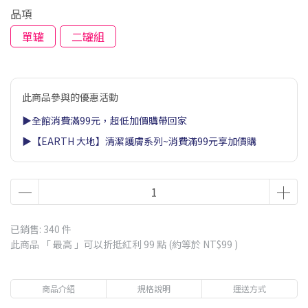
品項
單罐
二罐組
此商品參與的優惠活動
▶全館消費滿99元，超低加價購帶回家
▶【EARTH 大地】清潔護膚系列~消費滿99元享加價購
已銷售: 340 件
此商品 「 最高 」可以折抵紅利
99
點 (約等於
NT$99
)
商品介紹
規格說明
運送方式