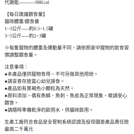
代謝能-----------98Kcal
【每日建議餵食量】
貓咪體重/餵食量
1~3公斤-----約0.5~1.5罐
3~5公斤-----約2~3罐
※每隻寵物的體重及運動量不同，請依照家中寵物的飲食習
慣調整餵食量。
注意事項：
●本產品僅供寵物食用，不可另做其他用途。
●請妥善存放當心幼兒誤食。
●產品如有黑褐色小顆粒為天然。
●原料添加，偶有魚鱗、魚刺、魚皮為正常現象，敬請安心
餵食。
●請隨時準備乾淨的飲用水，供貓咪飲用。
生產工廠符合食品安全管制系統認證及投保國泰產品責任險
最高二千萬元