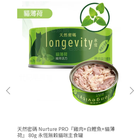
g｜
天然密碼 Nurture PRO『雞肉+白鰹魚+貓薄
天然
主食貓
荷』 80g 永恆無穀貓咪主食罐
8