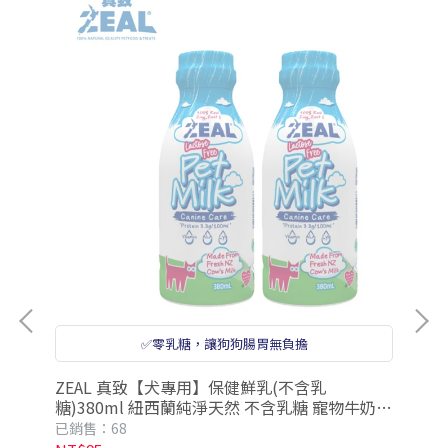
✅零乳糖，讓狗狗腸胃無負擔
Ca
ZEAL 真致【犬專用】保健鮮乳(不含乳
果
糖)380ml 紐西蘭純淨天然 不含乳糖 寵物牛奶
狗狗牛奶 寵物鮮奶
已銷
已銷售：68