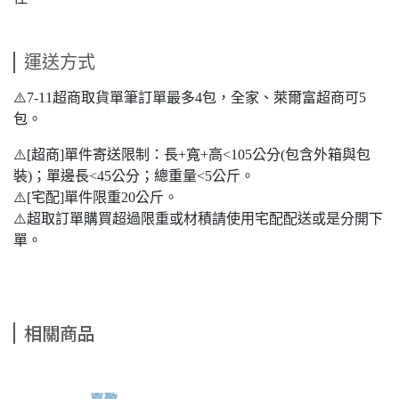
運送方式
⚠️7-11超商取貨單筆訂單最多4包，全家、萊爾富超商可5
包。
⚠️[超商]單件寄送限制：長+寬+高<105公分(包含外箱與包
裝)；單邊長<45公分；總重量<5公斤。
⚠️[宅配]單件限重20公斤。
⚠️超取訂單購買超過限重或材積請使用宅配配送或是分開下
單。
相關商品