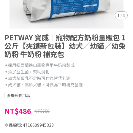
1
/
3
PETWAY 寶威｜寵物配方奶粉量販包 1
公斤【夾鏈新包裝】幼犬／幼貓／幼兔
奶粉 牛奶粉 補充包
✦採用紐西蘭進口寵物專用牛奶粉製成
✦添加益生菌，幫助消化
✦幼犬貓母乳不足時可作為替代乳源
✦成犬貓、高齡犬貓，可做為平時補充營養
全慶寵物用品
NT$486
NT$750
商品編號:
4716609945333