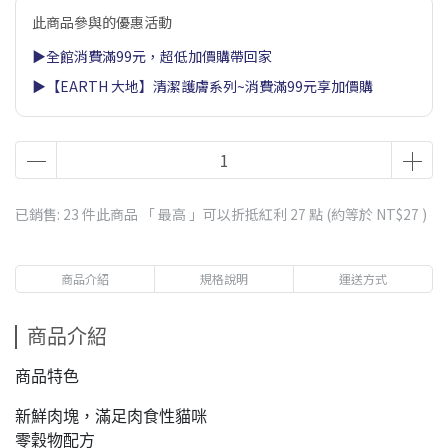
此商品參與的優惠活動
▶全館消費滿99元，超低加價購帶回家
▶【EARTH 大地】清潔護膚系列~消費滿99元享加價購
已銷售: 23 件
此商品 「 最高 」可以折抵紅利
27
點 (約等於
NT$27
)
商品介紹
規格說明
運送方式
商品介紹
商品特色
新鮮肉塊，滿足肉食性貓咪
零穀物配方