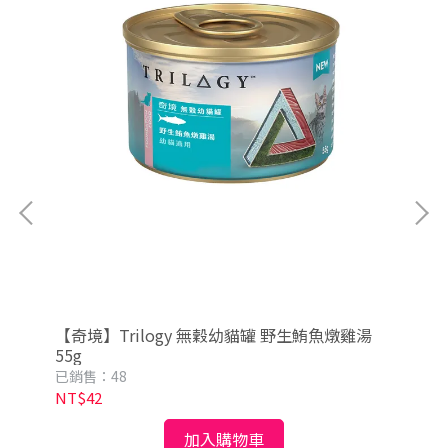
【奇境】Trilogy 無穀幼貓罐 野生鮪魚燉雞湯
【
55g
55
已銷售：48
已銷
NT$42
NT
加入購物車