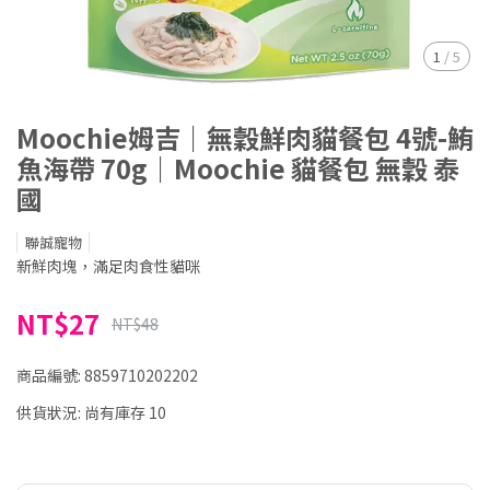
1
/
5
Moochie姆吉｜無穀鮮肉貓餐包 4號-鮪
魚海帶 70g｜Moochie 貓餐包 無穀 泰
國
聯誠寵物
新鮮肉塊，滿足肉食性貓咪
NT$27
NT$48
商品編號:
8859710202202
供貨狀況:
尚有庫存 10