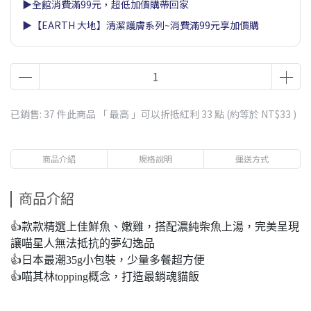
▶全館消費滿99元，超低加價購帶回家
▶【EARTH 大地】清潔護膚系列~消費滿99元享加價購
已銷售: 37 件
此商品 「 最高 」可以折抵紅利
33
點 (約等於
NT$33
)
商品介紹
規格說明
運送方式
商品介紹
👍款款精選上佳鮮魚、嫩雞，搭配濃純柴魚上湯，完美呈現
讓喵星人無法抵抗的夢幻逸品
👍日本最潮35g小包裝，少量多餐超方便
👍喵其林topping概念，打造最銷魂貓飯