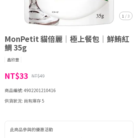
1
/
3
MonPetit 貓倍麗｜極上餐包｜鮮鮪紅
鯛 35g
鑫欣豐
NT$33
NT$49
商品編號:
4902201210416
供貨狀況:
尚有庫存 5
此商品參與的優惠活動