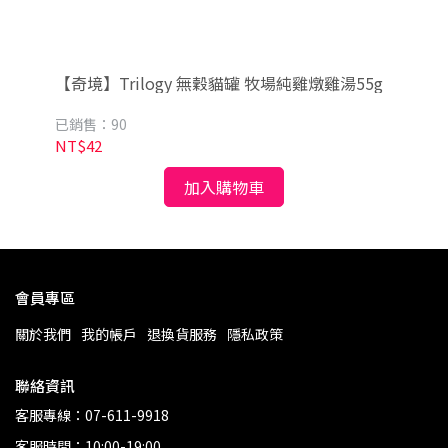
【奇境】Trilogy 無穀貓罐 牧場純雞燉雞湯55g
0g｜
Mo
Mo
已銷售：90
已銷
NT$42
NT
加入購物車
會員專區
關於我們
我的帳戶
退換貨服務
隱私政策
聯絡資訊
客服專線：07-611-9918
客服時間：10:00-19:00