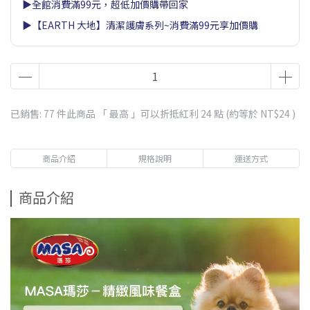
▶全館消費滿99元，超低加價購帶回家
▶【EARTH 大地】清潔護膚系列~消費滿99元享加價購
已銷售: 77 件
此商品 「 最高 」可以折抵紅利
24
點 (約等於
NT$24
)
商品介紹
規格說明
運送方式
商品介紹