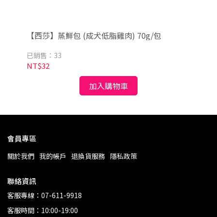
【西莎】蒸鮮包 (成犬低脂雞肉) 70g/包
【
味)
已銷售：33
已銷
NT$32
NT
加入購物車
會員專區
關於我們
我的帳戶
退換貨服務
隱私政策
聯絡資訊
客服專線：07-611-9918
客服時間：10:00-19:00