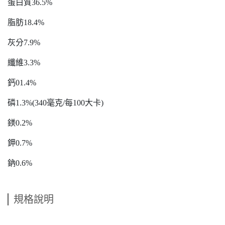
蛋白質36.5%
脂肪18.4%
灰分7.9%
纖維3.3%
鈣01.4%
磷1.3%(340毫克/每100大卡)
鎂0.2%
鉀0.7%
鈉0.6%
規格說明