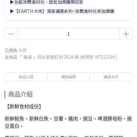
▶全館消費滿99元，超低加價購帶回家
▶【EARTH 大地】清潔護膚系列~消費滿99元享加價購
已銷售: 0 件
此商品 「 最高 」可以折抵紅利
2524
點 (約等於
NT$2,524
)
商品介紹
規格說明
運送方式
商品介紹
【新鮮食材成份】
新鮮鮭魚，新鮮白魚，甘薯，豬肉，豌豆，啤酒酵母粉，豌
豆蛋白，