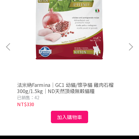
6
法米納Farmina｜GC1 幼貓/懷孕貓 雞肉石榴
法米
300g/1.5kg｜ND天然頂級無穀貓糧
瓜 
已銷售：42
已銷
NT$330
NT
加入購物車