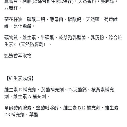
鷹嘴豆，豬脂(以綜合維生素E保存)，天然香料，蔓越莓，
亞麻籽，
葵花籽油，磷酸二鈣，酵母菌，碳酸鈣，天然鹽，菊苣纖
維，氯化膽鹼，
礦物質，維生素，牛磺酸，乾芽孢乳酸菌，乳清粉，綜合維
生素E（天然防腐劑），
迷迭香萃取物
【維生素成份】
維生素 E 補充劑、菸酸補充劑、D-泛酸鈣、核黃素補充
劑、維生素 A 補充劑、
單硝酸硫胺素、鹽酸吡哆醇、維生素 B12 補充劑、維生素
D3 補充劑、葉酸