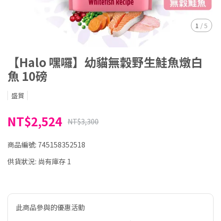
1
/
5
【Halo 嘿囉】幼貓無穀野生鮭魚燉白
魚 10磅
盛貿
NT$2,524
NT$3,300
商品編號:
745158352518
供貨狀況:
尚有庫存 1
此商品參與的優惠活動