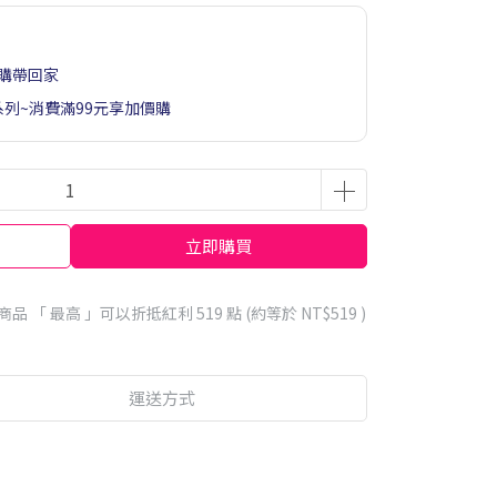
購帶回家
系列~消費滿99元享加價購
立即購買
商品 「 最高 」可以折抵紅利
519
點 (約等於
NT$519
)
運送方式