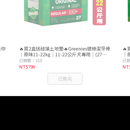
迷你
🔥買2盒送硅藻土地墊🔥Greenies健綠潔牙骨
🔥
｜原味11-22kg｜11-22公斤犬專用｜(27支
｜原
裝｜27oz｜765g)
｜7
已銷售：310
已銷
NT$790
NT
已售完