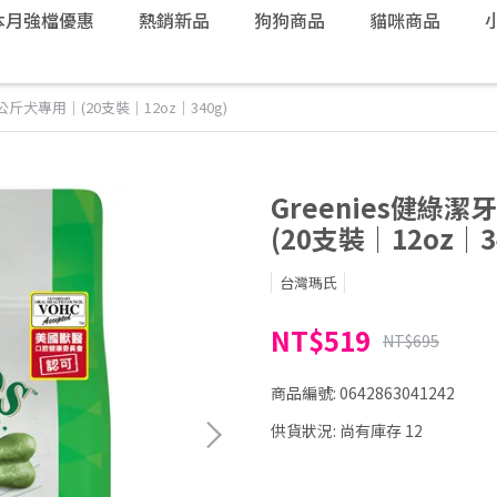
本月強檔優惠
熱銷新品
狗狗商品
貓咪商品
公斤犬專用｜(20支裝｜12oz｜340g)
Greenies健綠
(20支裝｜12oz｜3
台灣瑪氏
NT$519
NT$695
商品編號:
0642863041242
供貨狀況:
尚有庫存 12