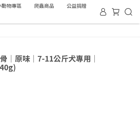
小動物專區
爬蟲商品
公益捐贈
潔牙骨｜原味｜7-11公斤犬專用｜
40g)