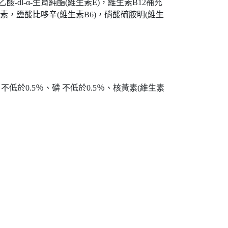
dl-α-生育純酯(維生素E)，維生素B12補充
素，鹽酸比哆辛(維生素B6)，硝酸硫胺明(維生
 不低於0.5％、磷 不低於0.5％、核黃素(維生素