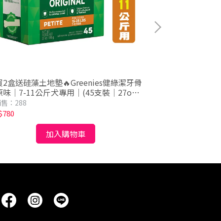
買2盒送硅藻土地墊🔥Greenies健綠潔牙骨
🔥買2盒送硅藻土
味｜7-11公斤犬專用｜(45支裝｜27oz
｜原味｜2-7公斤
65g)
765g)
售：288
已銷售：289
$780
NT$780
加入購物車