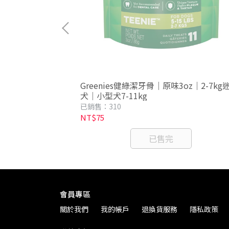
 40g｜犬用 耐嚼
Greenies健綠潔牙骨｜原味3oz｜2-7kg
犬｜小型犬7-11kg
已銷售：310
NT$75
已售完
會員專區
關於我們
我的帳戶
退換貨服務
隱私政策