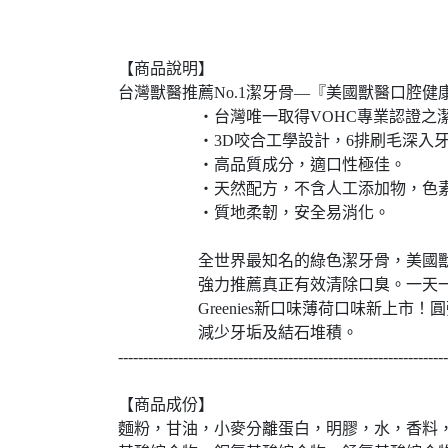
【商品說明】
台灣獸醫推薦No.1潔牙骨—『美國獸醫口腔健
‧台灣唯一取得VOHC專業認證之潔
‧3D咬合工學設計，6排刷毛深入牙縫
‧高品質成分，適口性極佳。
‧天然配方，不含人工添加物，色素
‧質地柔韌，安全易消化。
全世界最知名的綠色潔牙骨，美國獸醫
強力推薦真正有效清除口臭。一天一根
Greenies新口味薄荷口味新上市！圓
減少牙垢及結石堆積。
------------------------------------------------------------------
【商品成份】
麵粉，甘油，小麥分離蛋白，明膠，水，香料