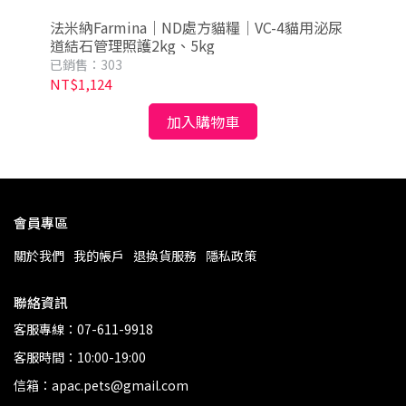
法米納Farmina｜ND處方貓糧｜VC-4貓用泌尿
M
道結石管理照護2kg、5kg
70
已銷售：303
已銷
NT$1,124
NT
加入購物車
會員專區
關於我們
我的帳戶
退換貨服務
隱私政策
聯絡資訊
客服專線：07-611-9918
客服時間：10:00-19:00
信箱：apac.pets@gmail.com