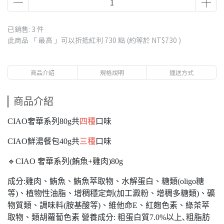
已銷售: 3 件
此商品 「 最高 」可以折抵紅利
730
點 (約等於
NT$730
)
商品介紹
規格說明
運送方式
商品介紹
CIAO奢華系列80g共
四種
口味
CIAO鮮湯餐包40g共
三種
口味
🔹CIAO 奢華系列(鮪魚+雞肉)80g
成分:雞肉、鮪魚、鮪魚萃取物、水解蛋白、糖類(oligo糖
等)、植物性油脂、增稠穩定劑(加工澱粉、增稠多糖類)、礦
物質類、調味料(胺基酸等)、維他命E、紅麴色素、綠茶萃
取物、類胡蘿蔔色素 營養成分: 粗蛋白質7.0%以上､粗脂肪