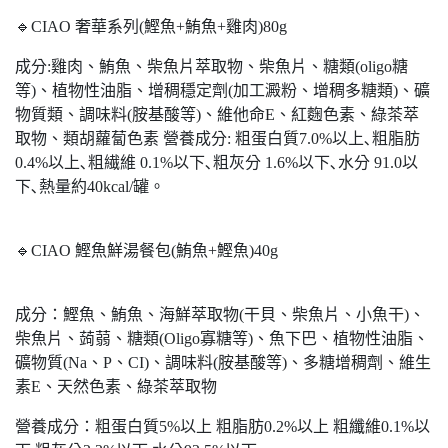
🔹CIAO 奢華系列(鰹魚+鮪魚+雞肉)80g
成分:雞肉、鮪魚、柴魚片萃取物、柴魚片、糖類(oligo糖
等)、植物性油脂、增稠穩定劑(加工澱粉、增稠多糖類)、礦
物質類、調味料(胺基酸等)、維他命E、紅麴色素、綠茶萃
取物、類胡蘿蔔色素 營養成分: 粗蛋白質7.0%以上､粗脂肪
0.4%以上､粗繊維 0.1%以下､粗灰分 1.6%以下､水分 91.0以
下､熱量約40kcal/罐。
🔹CIAO 鰹魚鮮湯餐包(鮪魚+鰹魚)40g
成分：鰹魚、鮪魚、海鮮萃取物(干貝、柴魚片、小魚干)、
柴魚片、蒟蒻、糖類(Oligo寡糖等)、魚下巴、植物性油脂、
礦物質(Na、P、CI)、調味料(胺基酸等)、多糖增稠劑、維生
素E、天然色素、綠茶萃取物
營養成分：粗蛋白質5%以上 粗脂肪0.2%以上 粗纖維0.1%以