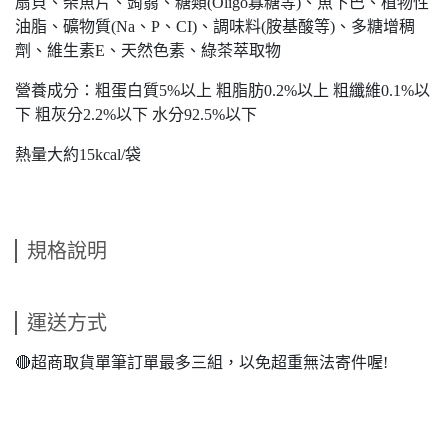
扇貝、柴魚片、蒟蒻、糖類(Oligo寡糖等)、魚下巴、植物性
油脂、礦物質(Na、P、CI)、調味料(胺基酸等)、多糖增稠
劑、維生素E、天然色素、綠茶萃取物
營養成分：粗蛋白質5%以上 粗脂肪0.2%以上 粗纖維0.1%以
下 粗灰分2.2%以下 水分92.5%以下
熱量大約15kcal/袋
規格說明
運送方式
🔴超商取貨單筆訂單最多三組，以免超重無法寄件喔!