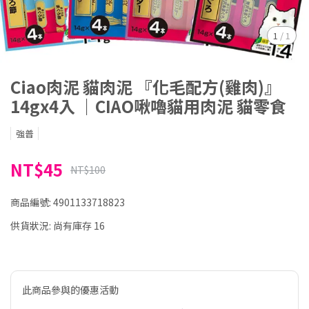
1
/
1
Ciao肉泥 貓肉泥 『化毛配方(雞肉)』
14gx4入 ｜CIAO啾嚕貓用肉泥 貓零食
強普
NT$45
NT$100
商品編號:
4901133718823
供貨狀況:
尚有庫存 16
此商品參與的優惠活動