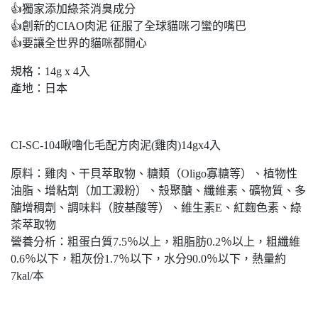
👍獨家添加綠茶消臭成分
👍創新的CIAO肉泥 征服了全球貓咪刁蠻的嘴巴
👍要讓全世界的貓咪都開心
規格：14g x 4入
產地：日本
CI-SC-104啾嚕化毛配方肉泥(雞肉)14gx4入
原料：雞肉、干貝萃取物、糖類（Oligo寡糖等）、植物性
油脂、增粘劑（加工澱粉）、殼聚醣、纖維素、礦物質、多
醣增稠劑、調味料（胺基酸等）、維生素E、紅麴色素、綠
茶萃取物
營養分析：粗蛋白質7.5％以上，粗脂肪0.2％以上，粗纖維
0.6％以下，粗灰份1.7％以下，水分90.0％以下，熱量約
7kal/本