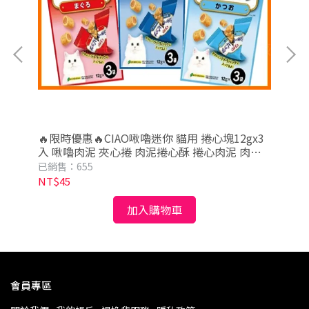
🔥限時優惠🔥CIAO啾嚕迷你 貓用 捲心塊12gx3
狀肉
芮可
入 啾嚕肉泥 夾心捲 肉泥捲心酥 捲心肉泥 肉泥
入
ciao肉泥 捲心酥
已銷售：655
已銷
NT$45
NT
加入購物車
會員專區