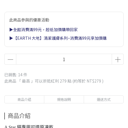
此商品參與的優惠活動
▶全館消費滿99元，超低加價購帶回家
▶【EARTH 大地】清潔護膚系列~消費滿99元享加價購
已銷售: 14 件
此商品 「 最高 」可以折抵紅利
279
點 (約等於
NT$279
)
商品介紹
規格說明
運送方式
商品介紹
A Star 貓專用可還原凍乾