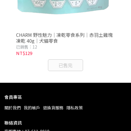
CHARM 野性魅力｜凍乾零食系列｜赤羽土雞塊
C
凍乾 40g｜犬貓零食
凍
已銷售：12
已銷
NT$129
NT
已售完
會員專區
關於我們
我的帳戶
退換貨服務
隱私政策
聯絡資訊