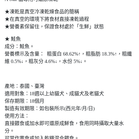
★凍乾是真空冷凍乾燥食品的簡稱
★在真空的環境下將食材直接凍乾過程
★營養素保留住，保證食材處於「生鮮」狀態
★ 鮭魚
成分：鮭魚。
營養標示及含量： 粗蛋白 68.62%↑，粗脂肪 18.3%↑，粗纖
維 0.5%↓，粗灰分 4.6%↓，水份 5%↓。
產地：泰國、臺灣
適用對象：18週以上幼貓犬、成貓犬及老貓犬
保存期限：18個月
製造有效期限：如包裝所示(西元年/月/日)
使用方法：
直接餵食或加水即可還原成鮮食，食用同時攝取大量水
分。
可當作零食或加入乾糧混合餵食。