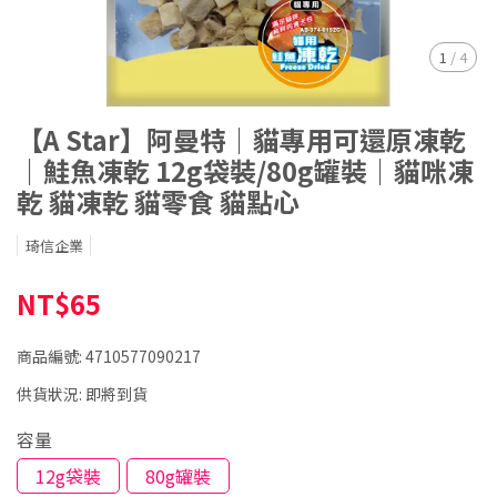
1
/
4
【A Star】阿曼特｜貓專用可還原凍乾
｜鮭魚凍乾 12g袋裝/80g罐裝｜貓咪凍
乾 貓凍乾 貓零食 貓點心
琦信企業
NT$65
商品編號:
4710577090217
供貨狀況:
即將到貨
容量
12g袋裝
80g罐裝