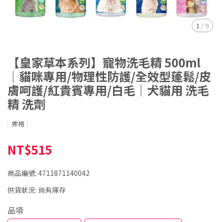
1
/
9
【皇家草本系列】寵物洗毛精 500ml
｜貓咪專用/物理性防護/全效型蓬鬆/皮
膚呵護/紅貴賓專用/白毛｜犬貓用 洗毛
精 洗劑
弗格
NT$515
商品編號:
4711871140042
供貨狀況:
尚有庫存
品項