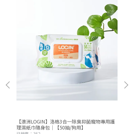
沐浴
【澳洲LOGIN】洛格3合一除臭抑菌寵物專用護
【
理濕紙巾隨身包｜【50抽/狗用】
理
已銷售：362
已銷