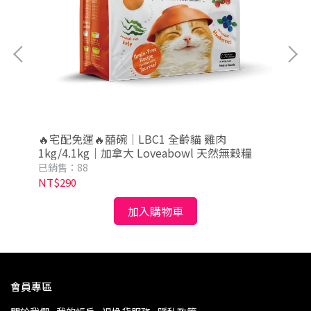
🔥宅配免運🔥囍碗｜LBC1 全齡貓 雞肉
🔥
1kg/4.1kg｜加拿大 Loveabowl 天然無穀糧
加拿
已銷售：88
已銷
NT$290
NT
加入購物車
會員專區