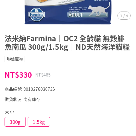
1
/
4
法米納Farmina｜OC2 全齡貓 無穀鯡
魚南瓜 300g/1.5kg｜ND天然海洋貓糧
聯信寵物
NT$330
NT$465
商品編號:
8010276036735
供貨狀況:
尚有庫存
大小
300g
1.5kg