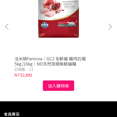
 小
法米納Farmina｜GC2 全齡貓 雞肉石榴
法米
5kg/10kg｜ND天然頂級無穀貓糧
5k
已銷售：23
已銷
NT$2,892
NT
加入購物車
會員專區