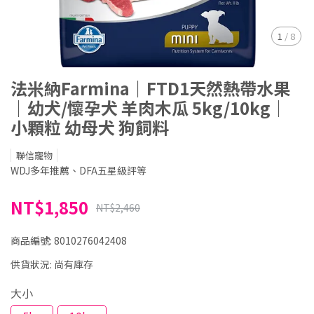
1
/
8
法米納Farmina｜FTD1天然熱帶水果
｜幼犬/懷孕犬 羊肉木瓜 5kg/10kg｜
小顆粒 幼母犬 狗飼料
聯信寵物
WDJ多年推薦、DFA五星級評等
NT$1,850
NT$2,460
商品編號:
8010276042408
供貨狀況:
尚有庫存
大小