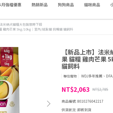
本月強檔優惠
熱銷新品
狗狗商品
貓咪商品
法米納犬貓糧大包裝限時下殺
糧 雞肉芒果 5kg/10kg｜室內/結紮貓 挑嘴貓 貓飼料
【新品上市】法米納F
果 貓糧 雞肉芒果 5
貓飼料
WDJ多年推薦、DF
聯信寵物
NT$2,063
NT$2,785
商品編號:
8010276042217
供貨狀況:
即將到貨