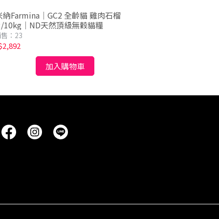
納Farmina｜GC2 全齡貓 雞肉石榴
法米納Farmin
g/10kg｜ND天然頂級無穀貓糧
50g/300g/1
售：23
已銷售：67
2,892
NT$1,091
加入購物車