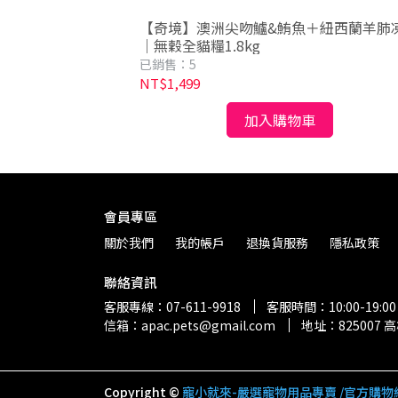
齡貓 無穀鯡魚南瓜
【奇境】澳洲尖吻鱸&鮪魚＋紐西蘭羊肺
貓糧
｜無穀全貓糧1.8kg
已銷售：5
NT$1,499
加入購物車
會員專區
關於我們
我的帳戶
退換貨服務
隱私政策
聯絡資訊
客服專線：07-611-9918
客服時間：10:00-19:00
信箱：apac.pets@gmail.com
地址：825007
Copyright ©
寵小就來-嚴選寵物用品專賣 /官方購物