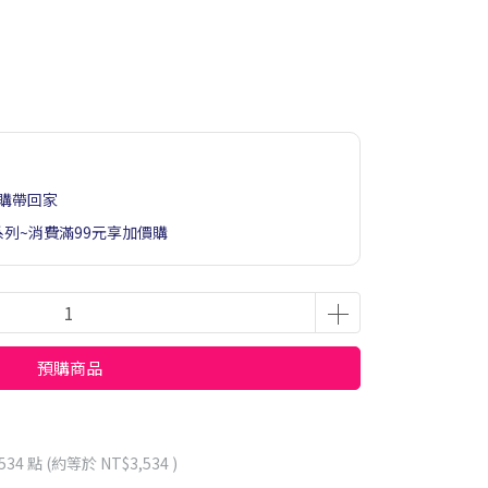
購帶回家
系列~消費滿99元享加價購
預購商品
534
點 (約等於
NT$3,534
)