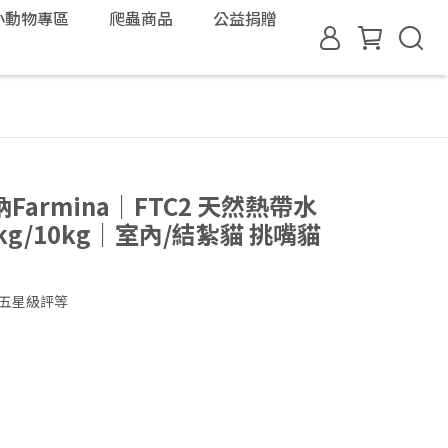
小動物專區
爬蟲商品
公益捐贈
armina｜FTC2 天然熱帶水
kg/10kg｜室內/結紮貓 挑嘴貓
A五星級評等