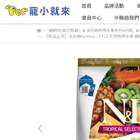
首頁
品牌活動
會員中心
💬聯絡我們
貓飼料(其它照顧)
,
🔥法米納熱帶水果系列699起
,

【新品上市】法米納Farmina｜FTC2 天然熱帶水果 貓