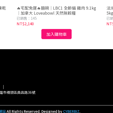
凍乾
🔥宅配免運🔥囍碗｜LBC1 全齡貓 雞肉 9.1kg
法米
｜加拿大 Loveabowl 天然無穀糧
5k
已銷售：145
已銷
NT$2,140
NT$
加入購物車
 高雄市橋頭區典昌路36號
網站
All Rights Reserved.
Designed by
CYBERBIZ
.