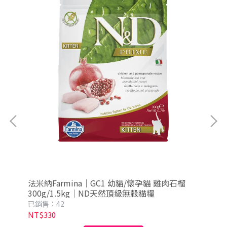
6
法米納Farmina｜GC1 幼貓/懷孕貓 雞肉石榴
法米
300g/1.5kg｜ND天然頂級無穀貓糧
瓜 
已銷售：42
已銷
NT$330
NT