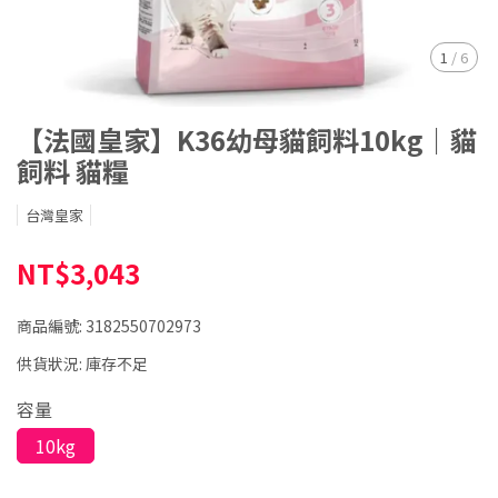
1
/
6
【法國皇家】K36幼母貓飼料10kg｜貓
飼料 貓糧
台灣皇家
NT$3,043
商品編號:
3182550702973
供貨狀況:
庫存不足
容量
10kg