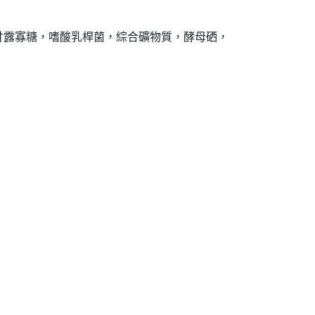
甘露寡糖，嗜酸乳桿菌，綜合礦物質，酵母硒，