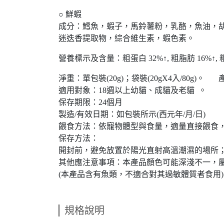
○ 鮮蝦
成分：鱈魚，蝦子，馬鈴薯粉，乳酪，魚油，
迷迭香提取物，綜合維生素，蝦色素。
營養標示及含量：粗蛋白 32%↑, 粗脂肪 16%↑, 粗纖
淨重：單包裝(20g)；袋裝(20gΧ4入/80g)。
適用對象：18週以上幼貓、成貓及老貓 。
保存期限：24個月
製造/有效日期：如包裝所示(西元年/月/日)
餵食方法：依寵物體型與食量，適量直接餵食
保存方法：
開封前，避免放置於陽光直射高溫潮濕的場所
其他應注意事項：本產品顏色可能深淺不一，
(本產品含有魚類，不適合對其過敏體質者食用)
規格說明