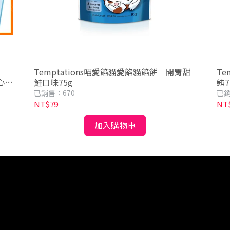
Temptations喵愛餡貓愛餡貓餡餅｜開胃甜
Te
心肉
鮭口味75g
鮪7
已銷售：670
已銷
NT$79
NT
加入購物車