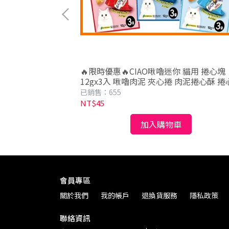
🔥限時優惠🔥CIAO啾嚕迷你 貓用 捲心塊
 (海洋鮮味)香酥餅
12gx3入 啾嚕肉泥 夾心捲 肉泥捲心酥 捲
泥 肉泥 ciao肉泥 捲心酥
已銷售：655
NT$45
加入購物車
會員專區
關於我們
我的帳戶
退換貨服務
隱私政策
聯絡資訊