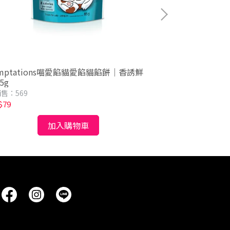
mptations喵愛餡貓愛餡貓餡餅｜香誘鮮
Temptatio
5g
匯75g
售：569
已銷售：658
$79
NT$78
加入購物車