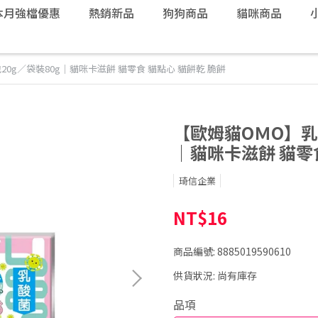
本月強檔優惠
熱銷新品
狗狗商品
貓咪商品
0g／袋裝80g｜貓咪卡滋餅 貓零食 貓點心 貓餅乾 脆餅
【歐姆貓OＭO】乳
｜貓咪卡滋餅 貓零食
琦信企業
NT$16
商品編號:
8885019590610
供貨狀況:
尚有庫存
品項