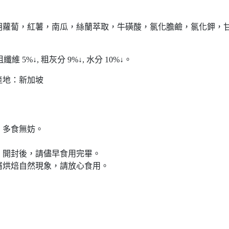
胡蘿蔔，紅薯，南瓜，絲蘭萃取，牛磺酸，氯化膽鹼，氯化鉀，
維 5%↓, 粗灰分 9%↓, 水分 10%↓。
 產地：新加坡
，多食無妨。
；開封後，請儘早食用完畢。
屬烘焙自然現象，請放心食用。