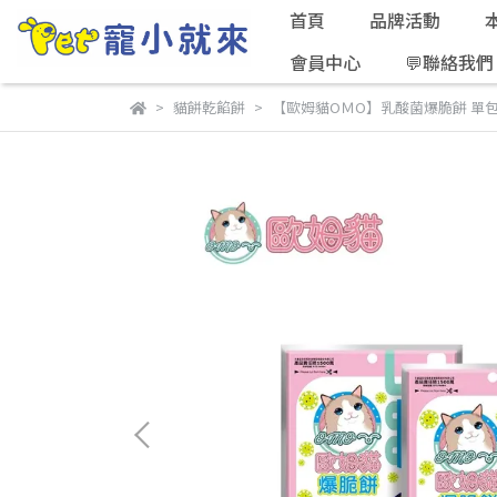
首頁
品牌活動
會員中心
💬聯絡我們
貓餅乾餡餅
【歐姆貓OＭO】乳酸菌爆脆餅 單包2