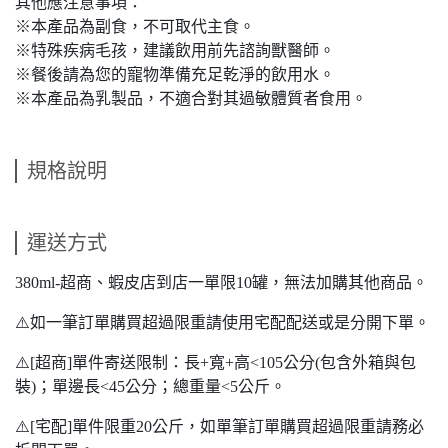
其他應注意事項：
※本產品為副食，不可取代主食。
※特殊疾病毛孩，建議飲用前先諮詢獸醫師。
※餐後請為您的寵物準備充足乾淨的飲用水。
※本產品為乳製品，不適合對其過敏體質者食用。
規格說明
運送方式
380ml-超商、蝦皮店到店一單限10罐，無法加購其他商品。
⚠️如一筆訂單購買超過限重請使用宅配配送或是分開下單。
⚠️[超商]單件寄送限制：長+寬+高<105公分(包含外箱與包
裝)；單邊長<45公分；總重量<5公斤。
⚠️[宅配]單件限重20公斤，如單筆訂單購買超過限重請務必