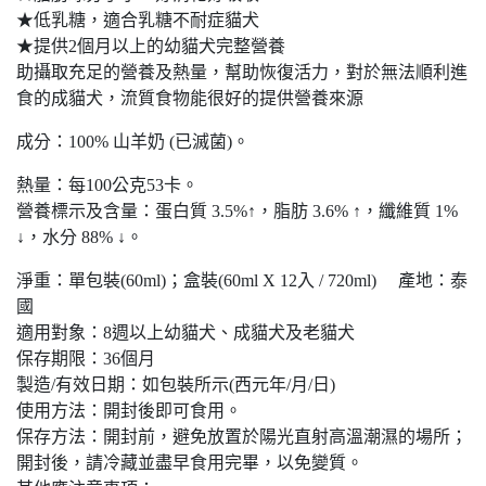
★低乳糖，適合乳糖不耐症貓犬
★提供2個月以上的幼貓犬完整營養
助攝取充足的營養及熱量，幫助恢復活力，對於無法順利進
食的成貓犬，流質食物能很好的提供營養來源
成分：100% 山羊奶 (已滅菌)。
熱量：每100公克53卡。
營養標示及含量：蛋白質 3.5%↑，脂肪 3.6% ↑，纖維質 1%
↓，水分 88% ↓。
淨重：單包裝(60ml)；盒裝(60ml Χ 12入 / 720ml) 產地：泰
國
適用對象：8週以上幼貓犬、成貓犬及老貓犬
保存期限：36個月
製造/有效日期：如包裝所示(西元年/月/日)
使用方法：開封後即可食用。
保存方法：開封前，避免放置於陽光直射高溫潮濕的場所；
開封後，請冷藏並盡早食用完畢，以免變質。