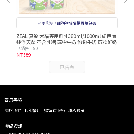
✅零乳糖，讓狗狗貓貓腸胃無負擔
幼犬
ZEAL 真致 犬貓專用鮮乳380ml/1000ml 紐西蘭
Z
純淨天然 不含乳糖 寵物牛奶 狗狗牛奶 寵物鮮奶
糖)255ml 
狗
已銷售：90
已銷
NT$89
NT
已售完
會員專區
關於我們
我的帳戶
退換貨服務
隱私政策
聯絡資訊