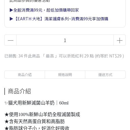
此商品參與的優惠活動
▶全館消費滿99元，超低加價購帶回家
▶【EARTH 大地】清潔護膚系列~消費滿99元享加價購
已銷售: 34 件
此商品 「 最高 」可以折抵紅利
29
點 (約等於
NT$29
)
商品介紹
規格說明
運送方式
商品介紹
✨貓犬用新鮮滅菌山羊奶｜60ml
★使用100%新鮮山羊奶全程滅菌製成
★含有天然高蛋白質和高脂肪
★脂肪球分子小，好消化好吸收