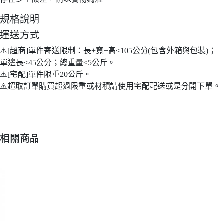
規格說明
運送方式
⚠️[超商]單件寄送限制：長+寬+高<105公分(包含外箱與包裝)；
單邊長<45公分；總重量<5公斤。
⚠️[宅配]單件限重20公斤。
⚠️超取訂單購買超過限重或材積請使用宅配配送或是分開下單。
相關商品