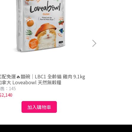
宅配免運🔥囍碗｜LBC1 全齡貓 雞肉 9.1kg
🔥宅配免運🔥囍
拿大 Loveabowl 天然無穀糧
1kg/4.1kg｜加
效期2026/8/6
售：145
已銷售：74
2,140
NT$338
加入購物車