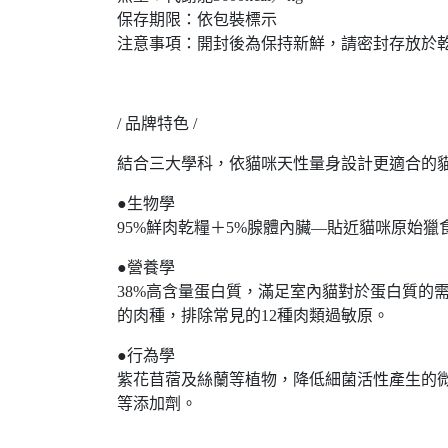
保存期限：依包裝標示
注意事項：開封後為保持新鮮，請密封存放於
/ 品牌特色 /
結合三大學科，依貓咪天性量身設計更適合的
●生物學
95%鮮肉乾糧＋5%腺體內臟—貼近貓咪原始
●營養學
38%高含量蛋白質，滿足室內貓對於蛋白質的
的肉種，排除常見的12種肉類過敏原。
●行為學
紫花苜蓿及絲蘭等植物，降低細菌活性產生的
等添加劑。