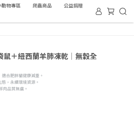
小動物專區
爬蟲商品
公益捐贈
袋鼠＋紐西蘭羊肺凍乾｜無穀全
，適合肥胖貓健康減重。
生態，永續環境資源。
生鮮肉品質無虞。