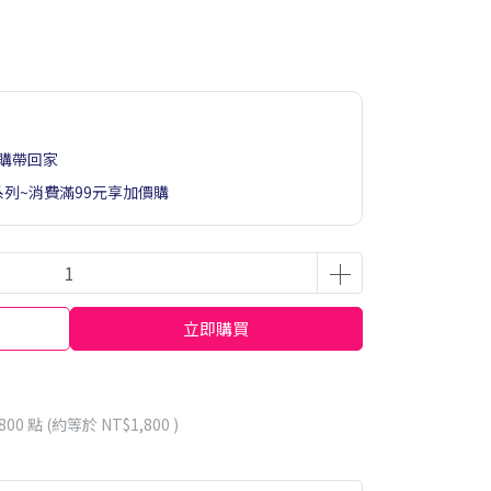
購帶回家
系列~消費滿99元享加價購
立即購買
800
點 (約等於
NT$1,800
)