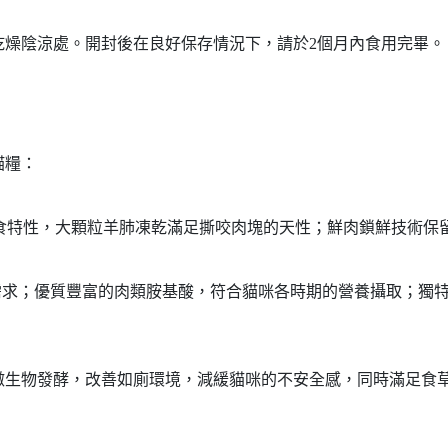
乾燥陰涼處。開封後在良好保存情況下，請於2個月內食用完畢。
貓糧：
獵食特性，大顆粒羊肺凍乾滿足撕咬肉塊的天性；鮮肉鎖鮮技術保
需求；優質豐富的肉類胺基酸，符合貓咪各時期的營養攝取；獨
微生物發酵，改善如廁環境，減緩貓咪的不安全感，同時滿足食