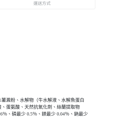
運送方式
木薯澱粉、水解物（牛水解液、水解魚蛋白
酸、蛋氨酸、天然抗氧化劑、絲蘭提取物
％、磷最少 0.5％、鎂最少 0.04％、鈉最少