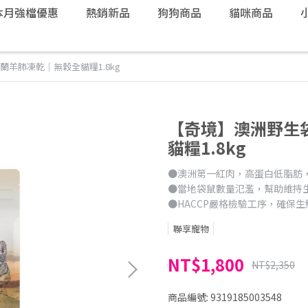
本月強檔優惠
熱銷新品
狗狗商品
貓咪商品
羊肺凍乾｜無穀全貓糧1.8kg
【奇境】澳洲野生
貓糧1.8kg
●澳洲第一紅肉，高蛋白低脂肪
●當地袋鼠數量氾濫，幫助維持
●HACCP嚴格檢驗工序，確保
聯享寵物
NT$1,800
NT$2,350
商品編號:
9319185003548