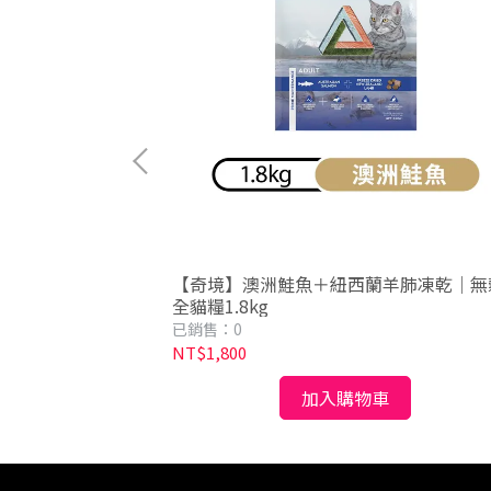
齡貓 無穀鯡魚南瓜
【奇境】澳洲鮭魚＋紐西蘭羊肺凍乾｜無
貓糧
全貓糧1.8kg
已銷售：0
NT$1,800
加入購物車