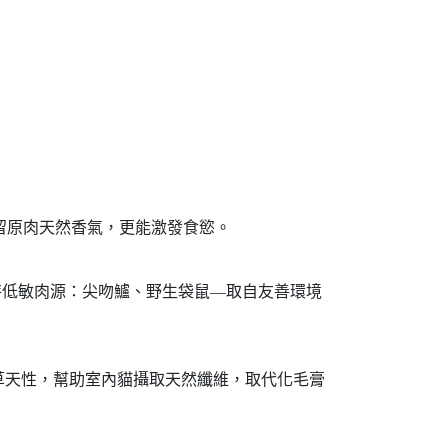
留原肉天然香氣，更能激發食慾。
特低敏肉源：尖吻鱸、野生袋鼠—取自友善環境
草天性，幫助室內貓攝取天然纖維，取代化毛膏