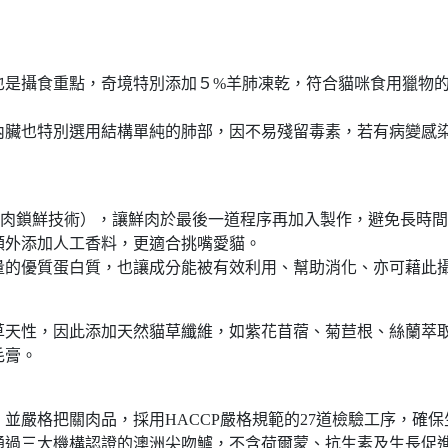
也是攝食重點，奇境特別添加５%羊肺凍乾，符合貓咪食用獵物的
內臟也特別選用結構單純的肺部，因不易殘留毒素，若有病變感
Technology 鮮肉鎖鮮技術），讓鮮肉於最後一道程序再加入製作，
額外添加人工香料，更適合挑嘴愛貓。
量的優質蛋白質，也讓成分能被有效利用、幫助消化、亦可藉此
草天性，因此添加天然貓草纖維，如紫花苜蓿、菊苣根、絲蘭萃
毛膏。
並嚴格把關肉品，採用HACCP嚴格規範的27道檢驗工序，確
通過三大機構認證的澳洲尖吻鱸，不含荷爾蒙、抗生素及生長促