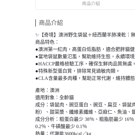
商品介紹
商品介紹
✨【奇境】澳洲野生袋鼠＋紐西蘭羊肺凍乾｜
商品特色：
●澳洲第一紅肉，高蛋白低脂肪，適合肥胖貓健
●當地袋鼠數量氾濫，幫助維持生態，永續環境
●HACCP嚴格檢驗工序，確保生鮮肉品質無虞
●特殊新型蛋白質，排除常見過敏肉類。
●CLA含量最多肉種，幫助正常代謝，維持體
產地：澳洲
適用對象：全齡貓
成分：袋鼠肉、豌豆蛋白、豌豆、扁豆、袋鼠
粉）、甜菜漿、纖維素纖維、亞麻仁、魚油、
成分分析：粗蛋白最少 38％、粗脂肪最少 16％、
0.2％、牛磺酸最少 0.1％
熱量：代謝能3600kcal／kg