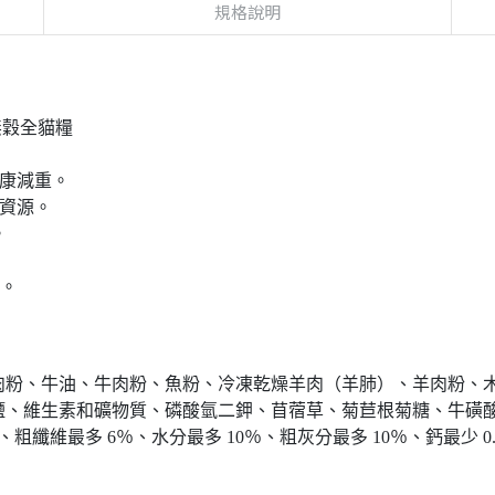
規格說明
無穀全貓糧
康減重。
資源。
。
態。
肉粉、牛油、牛肉粉、魚粉、冷凍乾燥羊肉（羊肺）、羊肉粉、
鹽、維生素和礦物質、磷酸氫二鉀、苜蓿草、菊苣根菊糖、牛磺
粗纖維最多 6％、水分最多 10％、粗灰分最多 10％、鈣最少 0.6