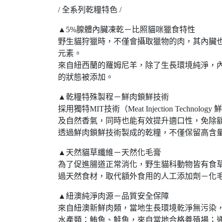
/ 全系列乾糧特色 /
▲5%腺體內臟凍乾－比照貓咪獵食特性
野生貓狩獵時，不僅會攝取獵物的肉，其內臟
元素。
來自紐西蘭的羅姆尼羊，除了生長環境純淨，
的狀態被添加。
▲乾糧特殊製程－鮮肉鎖鮮技術
採用獨特MIT技術（Meat Injection 
及自然香氣，同時也能有效提升適口性，免除
透過鮮肉鎖鮮技術製成的乾糧，不僅保留高含
▲天然貓草纖維－天然化毛膏
為了促進腸道正常消化，野生貓科動物皆有食
過天然食材，取代額外食用的人工添加劑－化
▲紐澳純淨肉源－品質安全保障
來自紐澳新鮮肉類，當地生長環境乾淨無污染，
水產類：鮪魚、鮭魚，來自當地合格養殖場；