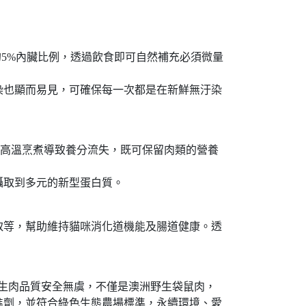
5%內臟比例，透過飲食即可自然補充必須微量
染也顯而易見，可確保每一次都是在新鮮無汙染
避免長時間高溫烹煮導致養分流失，既可保留肉類的營養
攝取到多元的新型蛋白質。
取等，幫助維持貓咪消化道機能及腸道健康。透
保生肉品質安全無虞，不僅是澳洲野生袋鼠肉，
進劑，並符合綠色生態農場標準，永續環境、愛