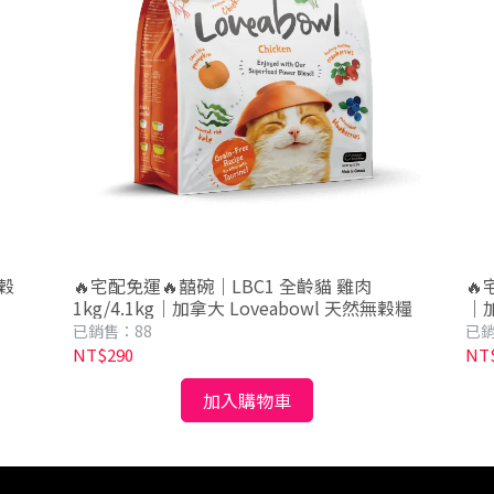
穀
🔥宅配免運🔥囍碗｜LBC1 全齡貓 雞肉
🔥
1kg/4.1kg｜加拿大 Loveabowl 天然無穀糧
｜加
已銷售：88
已銷
NT$290
NT$
加入購物車