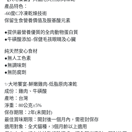
產品特色：
-60度C冷凍乾燥技術
保留生食營養價值及胺基酸元素
●提供最營養優質的全肉動物蛋白質
●牛磺酸添加–保健毛孩眼睛及心臟
純天然安心食材
●無人工色素
●無調味劑
●無防腐劑
✨大地饗宴-鮮嫩雞肉-低脂原肉凍乾
成份：雞肉、牛磺酸
產地：台灣
淨重：80公克±5%
保存期限：2年(未開封)
最佳賞味期限：開封後一個月內，需密封保存
適用對象：全犬貓種，3個月齡以上適用