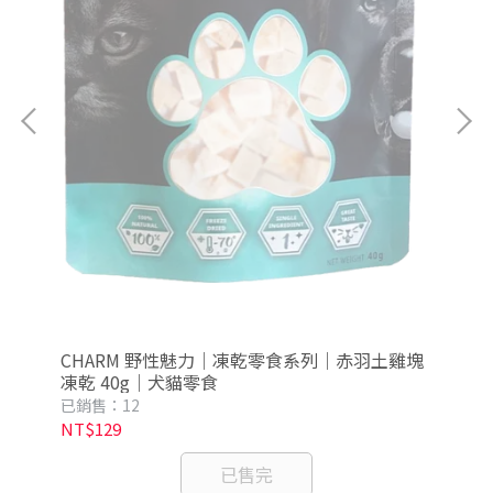
佐干
CHARM 野性魅力｜凍乾零食系列｜赤羽土雞塊
C
凍乾 40g｜犬貓零食
凍
已銷售：12
已銷
NT$129
NT
已售完