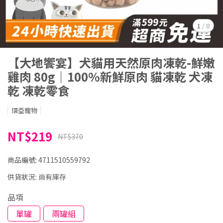
1
/
8
【大地饗宴】犬貓用天然原肉凍乾-鮮嫩
雞肉 80g｜100%新鮮原肉 貓凍乾 犬凍
乾 凍乾零食
環亞寵物
NT$219
NT$370
商品編號:
4711510559792
供貨狀況:
尚有庫存
品項
單罐
兩罐組