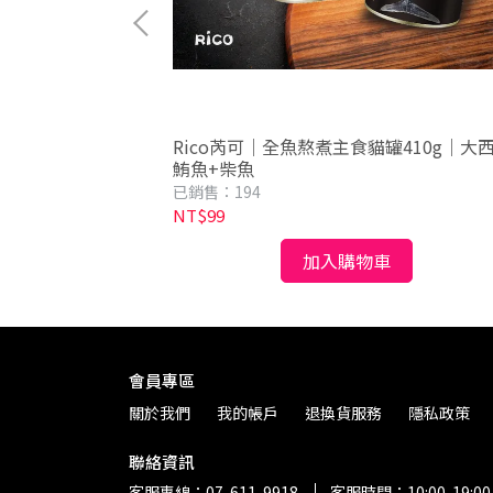
薯砂 2.6kg｜豆
Rico芮可｜全魚熬煮主食貓罐410g｜大
小蘇打｜天然成
鮪魚+柴魚
已銷售：194
NT$99
加入購物車
會員專區
關於我們
我的帳戶
退換貨服務
隱私政策
聯絡資訊
客服專線：07-611-9918
客服時間：10:00-19:00