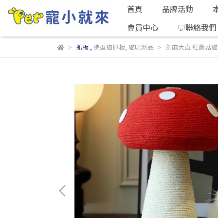
首頁
品牌活動
會員中心
💬聯絡我們
抓板
,
造型貓抓板
,
貓咪新品
劍麻大直 紅蘑菇貓