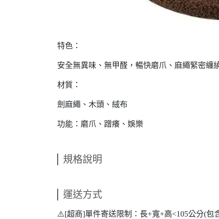
特色：
安全無異味、無甲醛，暢快磨爪、麻繩緊密纏
材質：
劍麻繩、木頭、絨布
功能：磨爪、蹭癢、娛樂
規格說明
運送方式
⚠️[超商]單件寄送限制：長+寬+高<105公分(