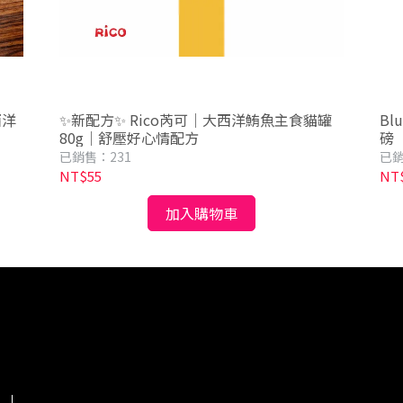
西洋
✨新配方✨ Rico芮可｜大西洋鮪魚主食貓罐
Bl
80g｜舒壓好心情配方
磅
已銷售：231
已銷
NT$55
NT$
加入購物車