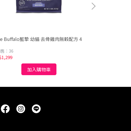
ue Buffalo藍摯 幼貓 去骨雞肉無穀配方 4
Blue Buffa
磅
售：36
已銷售：42
1,299
NT$1,299
加入購物車