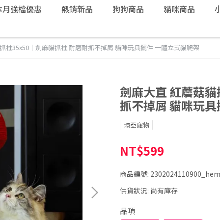
本月強檔優惠
熱銷新品
狗狗商品
貓咪商品
抓柱35x50｜劍麻貓抓柱 耐磨耐抓不掉屑 貓咪玩具擺件 一體立式貓爬架
劍麻大直 紅蘑菇貓
抓不掉屑 貓咪玩具
環亞寵物
NT$599
商品編號:
2302024110900_hem
供貨狀況:
尚有庫存
品項