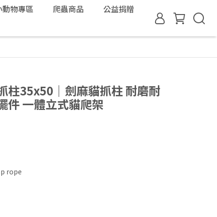
小動物專區
爬蟲商品
公益捐贈
抓柱35x50｜劍麻貓抓柱 耐磨耐
擺件 一體立式貓爬架
p rope