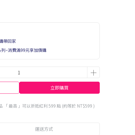
購帶回家
系列~消費滿99元享加價購
立即購買
品 「 最高 」可以折抵紅利
599
點 (約等於
NT$599
)
運送方式