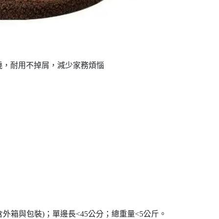
繞，耐用不掉屑，減少家務煩惱
包含外箱與包裝)；單邊長<45公分；總重量<5公斤。