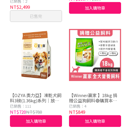
料 狗飼料 犬糧
已銷售：2
穀凍乾犬糧、全齡犬糧
NT$2,499
加入購物車
已售完
【OZYA 奧力亞】凍乾犬飼
【Winner贏家 】18kg 捐
料3磅(1.36kg)系列｜放牧
贈公益狗飼料🔴購買本商
雞肉／草飼牛肉／深海鮪
品不會收到狗飼料，我們
已銷售：111
已銷售：4
魚｜凍乾糧、無穀犬糧、
代為捐贈
NT$720
NT$780
NT$849
頂級無穀凍乾犬糧、全齡
加入購物車
加入購物車
犬糧