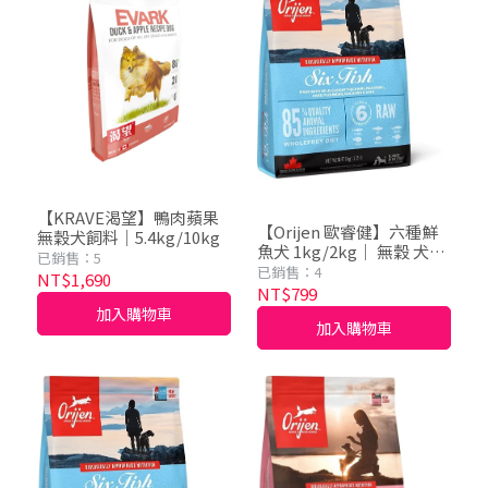
【KRAVE渴望】鴨肉蘋果
【Orijen 歐睿健】六種鮮
無穀犬飼料｜5.4kg/10kg
魚犬 1kg/2kg｜ 無穀 犬飼
已銷售：5
料 狗飼料 犬糧
已銷售：4
NT$1,690
NT$799
加入購物車
加入購物車