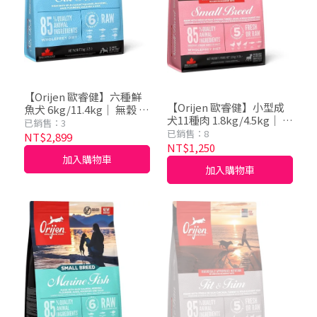
【Orijen 歐睿健】六種鮮
【Orijen 歐睿健】小型成
魚犬 6kg/11.4kg｜ 無穀 犬
犬11種肉 1.8kg/4.5kg｜ 無
飼料 狗飼料 犬糧
已銷售：3
穀 犬飼料 狗飼料 犬糧
已銷售：8
NT$2,899
NT$1,250
加入購物車
加入購物車