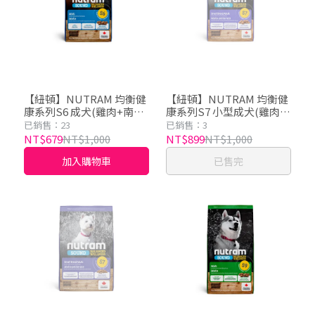
【紐頓】NUTRAM 均衡健
【紐頓】NUTRAM 均衡健
康系列S6 成犬(雞肉+南瓜)
康系列S7 小型成犬(雞肉
2kg
+胡蘿蔔) 2kg
已銷售：23
已銷售：3
NT$679
NT$1,000
NT$899
NT$1,000
加入購物車
已售完