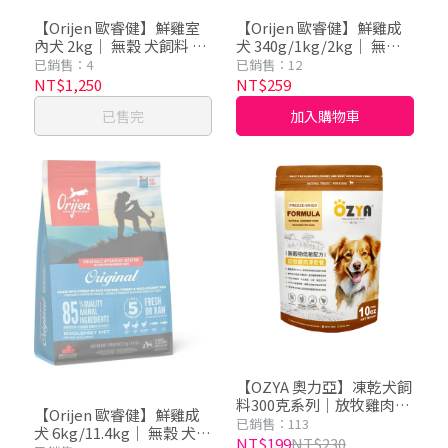
【Orijen 歐睿健】鮮雞室
【Orijen 歐睿健】鮮雞成
內犬 2kg｜ 無穀 犬飼料 狗
犬 340g/1kg/2kg｜ 無穀
飼料 犬糧
犬飼料 狗飼料 犬糧
已銷售：4
已銷售：12
NT$1,250
NT$259
已售完
加入購物車
【OZYA 奧力亞】凍乾犬飼
料300克系列｜放牧雞肉／
【Orijen 歐睿健】鮮雞成
草飼牛肉／深海鮪魚｜凍
已銷售：113
犬 6kg/11.4kg｜ 無穀 犬飼
乾糧、無穀犬糧、頂級無
NT$199
NT$230