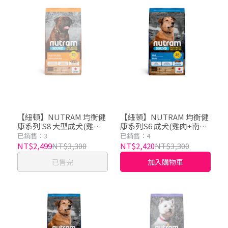
【紐頓】NUTRAM 均衡健
【紐頓】NUTRAM 均衡健
康系列 S8 大型成犬(雞肉
康系列S6 成犬(雞肉+南瓜)
蘋果)11.4kg
11.4kg
已銷售：3
已銷售：4
NT$2,499
NT$3,300
NT$2,420
NT$3,300
已售完
加入購物車