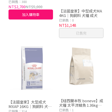
成犬
已銷售：380
NT$2,700
NT$5,000
【法國皇家】中型成犬MA
加入購物車
4KG｜狗飼料 犬糧 成犬
已銷售：0
NT$1,148
已售完
【紐西蘭本牧 boneve】成
【法國皇家】大型成犬
犬糧 太平洋鯖魚 1.36kg｜
MXAP 16KG｜狗飼料 犬糧
無穀 犬飼料
已銷售：1
大型成犬
已銷售：314