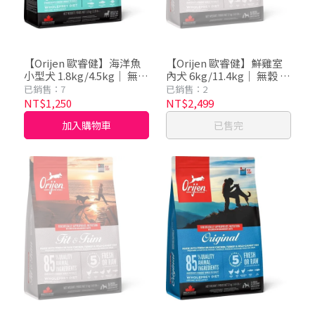
【Orijen 歐睿健】海洋魚
【Orijen 歐睿健】鮮雞室
小型犬 1.8kg/4.5kg｜ 無穀
內犬 6kg/11.4kg｜ 無穀 犬
犬飼料 狗飼料 犬糧
飼料 狗飼料 犬糧
已銷售：7
已銷售：2
NT$1,250
NT$2,499
加入購物車
已售完