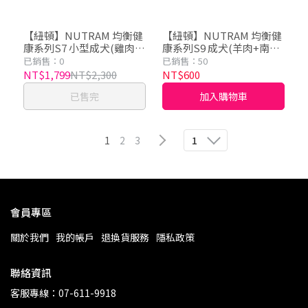
【紐頓】NUTRAM 均衡健
【紐頓】NUTRAM 均衡健
康系列S7 小型成犬(雞肉
康系列S9 成犬(羊肉+南瓜)
+胡蘿蔔) 5.4kg
1.36kg/2kg
已銷售：0
已銷售：50
NT$1,799
NT$2,300
NT$600
已售完
加入購物車
1
2
3
1
會員專區
關於我們
我的帳戶
退換貨服務
隱私政策
聯絡資訊
客服專線：07-611-9918